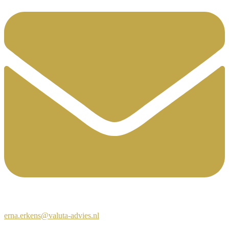
erna.erkens@valuta-advies.nl